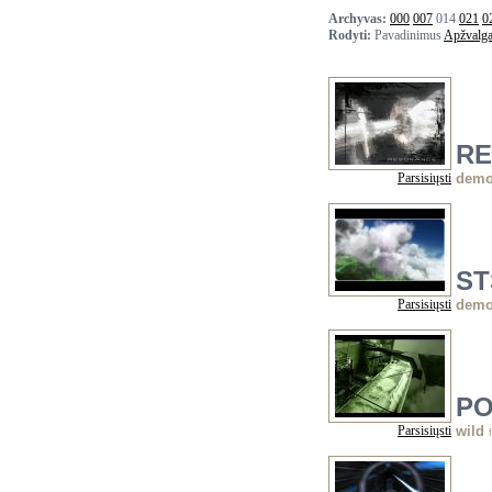
Archyvas:
000
007
014
021
0
Rodyti:
Pavadinimus
Apžvalg
R
Parsisiųsti
dem
ST
Parsisiųsti
dem
PO
Parsisiųsti
wild