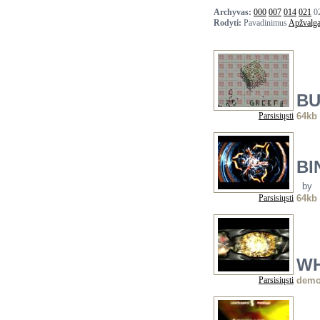
Archyvas:
000
007
014
021
0
Rodyti:
Pavadinimus
Apžvalg
B
Parsisiųsti
64kb 
BI
by
Parsisiųsti
64kb 
WH
Parsisiųsti
dem