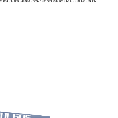
28
035
042
049
056
063
070
077
084
091
098
105
112
119
126
133
140
147