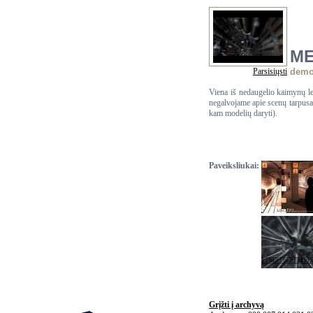
ME
Parsisiųsti
dem
Viena iš nedaugelio kaimynų le
negalvojame apie scenų tarpusav
kam modelių daryti).
Paveiksliukai:
Grįžti į archyvą