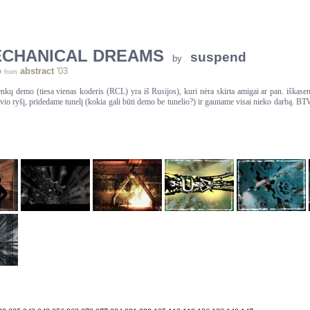
CHANICAL DREAMS
suspend
by
o
abstract
'03
from
nkų demo (tiesa vienas koderis (RCL) yra iš Rusijos), kuri nėra skirta amigai ar pan. iškasen
io ryšį, pridedame tunelį (kokia gali būti demo be tunelio?) ir gauname visai nieko darbą. BTW