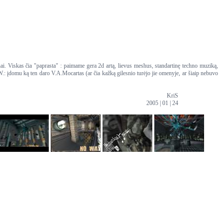
ai. Viskas čia "paprasta" : paimame gera 2d artą, lievus meshus, standartinę techno muziką,
.: įdomu ką ten daro V.A.Mocartas (ar čia kažką gilesnio turėjo jie omenyje, ar šiaip nebuvo
KriS
2005 | 01 | 24