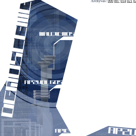
Archyvas:
000
007
014
021
0