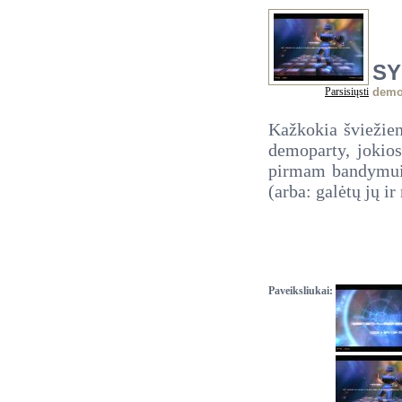
SY
Parsisiųsti
dem
Kažkokia šviežien
demoparty, jokios
pirmam bandymu
(arba: galėtų jų ir
Paveiksliukai: