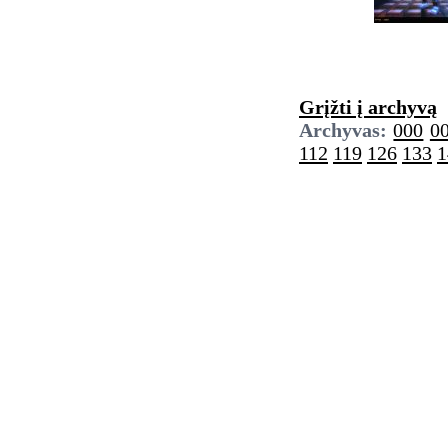
Grįžti į archyvą
Archyvas:
000
0
112
119
126
133
1