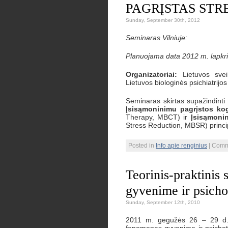
PAGRĮSTAS ST
Sunday, September 30th, 2012
Seminaras Vilniuje:
Planuojama data 2012 m. lapkri
Organizatoriai:
Lietuvos sveik
Lietuvos biologinės psichiatrijos
Seminaras skirtas supažindinti 
Įsisąmoninimu pagrįstos kog
Therapy, MBCT) ir
Įsisąmoni
Stress Reduction, MBSR) princi
Posted in
Info apie renginius
|
Comm
Teorinis-praktinis
gyvenime ir psicho
Sunday, September 12th, 2010
2011 m. gegužės 26 – 29 d. B