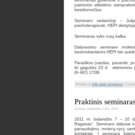
fenomenas gyvenime ir psichote
įvairiomis atleidimo sampratom
besidominčius.
Seminaro vedančioji – Juli
psichoterapeutė, HEPI dėstytoja
Seminaras vyks rusų kalba.
Dalyvavimo seminare mokest
besimokantiems HEPI bei aukštų
Paraiškos (vardas, pavardė; pro
iki gegužės 23 d.
elektroniniu
(8~687) 17336.
Posted in
Info apie renginius
|
Comm
Praktinis seminara
Sunday, September 12th, 2010
2011 m. balandžio 7 – 10 d. 
Raganas”. Seminaro dalyviai tur
panaudojimu moterų-vyrų sant
kontekste. Į seminarą kvieči