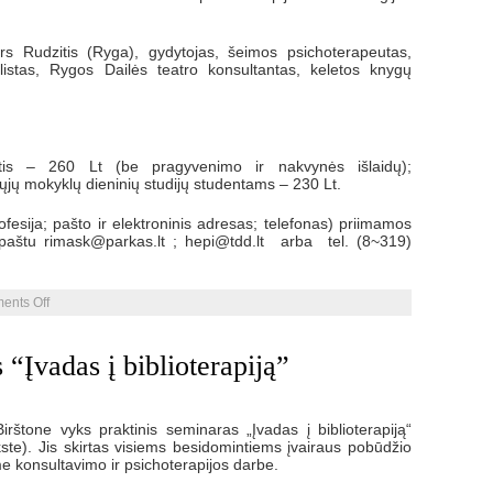
s Rudzitis (Ryga), gydytojas, šeimos psichoterapeutas,
istas, Rygos Dailės teatro konsultantas, keletos knygų
is – 260 Lt (be pragyvenimo ir nakvynės išlaidų);
jų mokyklų dieninių studijų studentams – 230 Lt.
fesija; pašto ir elektroninis adresas; telefonas) priimamos
u paštu rimask@parkas.lt ; hepi@tdd.lt arba tel. (8~319)
on
ents Off
Praktinis
seminaras
“Motina/Duktė
 “Įvadas į biblioterapiją”
prieš
Raganas”
štone vyks praktinis seminaras „Įvadas į biblioterapiją“
ste). Jis skirtas visiems besidomintiems įvairaus pobūdžio
me konsultavimo ir psichoterapijos darbe.