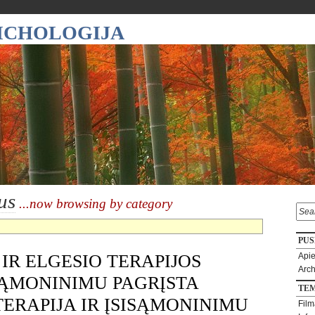
SICHOLOGIJA
us
...now browsing by category
PUS
IR ELGESIO TERAPIJOS
Apie
Arc
SĄMONINIMU PAGRĮSTA
TE
ERAPIJA IR ĮSISĄMONINIMU
Film