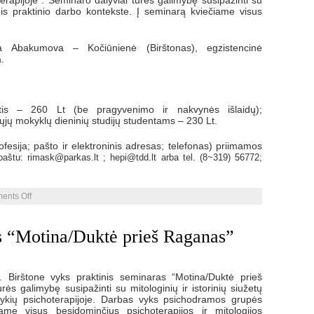
rapijoje”. Seminaro dalyviai turės galimybę susipažinti su
PAGRĮSTAS
is praktinio darbo kontekste. Į seminarą kviečiame visus
STRESO
VALDYMAS
ja Abakumova – Kočiūnienė (Birštonas), egzistencinė
.
is – 260 Lt (be pragyvenimo ir nakvynės išlaidų);
jų mokyklų dieninių studijų studentams – 230 Lt.
fesija; pašto ir elektroninis adresas; telefonas) priimamos
 paštu: rimask@parkas.lt ; hepi@tdd.lt arba tel. (8~319) 56772;
on
ents Off
Teorinis-
praktinis
seminaras
s “Motina/Duktė prieš Raganas”
“Atleidimo
fenomenas
gyvenime
ir
psichoterapijoje”
Birštone vyks praktinis seminaras “Motina/Duktė prieš
ės galimybę susipažinti su mitologinių ir istorinių siužetų
ykių psichoterapijoje. Darbas vyks psichodramos grupės
ame visus besidominčius psichoterapijos ir mitologijos