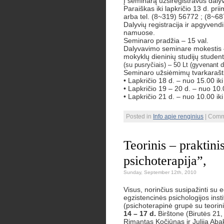
Į seminarą užsiregistravus dalyv
Paraiškas iki lapkričio 13 d. pr
arba tel. (8~319) 56772 ; (8~6
Dalyvių registracija ir apgyvend
namuose.
Seminaro pradžia – 15 val.
Dalyvavimo seminare mokestis 
mokyklų dieninių studijų studen
(su pusryčiais) – 50 Lt (gyvenant 
Seminaro užsiėmimų tvarkarašti
•
Lapkričio 18 d. – nuo 15.00 ik
•
Lapkričio 19 – 20 d. – nuo 10.
•
Lapkričio 21 d. – nuo 10.00 ik
Posted in
Info apie renginius
|
Comm
Teorinis – praktin
psichoterapija”,
Sunday, September 12th, 2010
Visus, norinčius susipažinti su 
egzistencinės psichologijos ins
(psichoterapinė grupė su teorini
14 – 17 d.
Birštone (Birutės 21,
Rimantas Kočiūnas ir Julija Ab