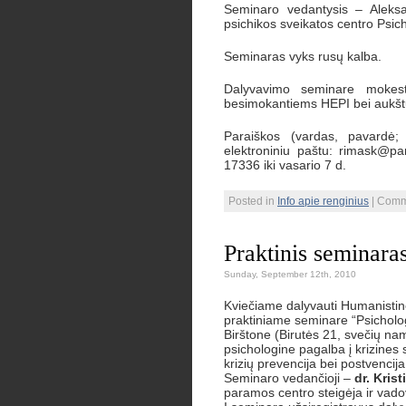
Seminaro vedantysis – Aleksan
psichikos sveikatos centro Psic
Seminaras vyks rusų kalba.
Dalyvavimo seminare mokest
besimokantiems HEPI bei aukštų
Paraiškos (vardas, pavardė; 
elektroniniu paštu: rimask@pa
17336 iki vasario 7 d.
Posted in
Info apie renginius
|
Comm
Praktinis seminara
Sunday, September 12th, 2010
Kviečiame dalyvauti Humanistinė
praktiniame seminare “Psichologi
Birštone (Birutės 21, svečių na
psichologine pagalba į krizines
krizių prevencija bei postvencija
Seminaro vedančioji –
dr. Kris
paramos centro steigėja ir vado