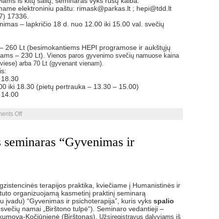
iams iš kitų šalių, seminaras vyks rusų kalba.
iimame elektroniniu paštu: rimask@parkas.lt ; hepi@tdd.lt
87) 17336.
inimas – lapkričio 18 d. nuo 12.00 iki 15.00 val. svečių
– 260 Lt (besimokantiems HEPI programose ir aukštųjų
tams – 230 Lt).
Vienos paros gyvenimo svečių namuose kaina
dviese) arba 70 Lt (gyvenant vienam).
s:
i 18.30
00 iki 18.30 (pietų pertrauka – 13.30 – 15.00)
i 14.00
on
ents Off
Praktinis
seminaras
“Psichologinių
is seminaras “Gyvenimas ir
krizių
įveikimas”
egzistencinės terapijos praktika, kviečiame į Humanistinės ir
tituto organizuojamą kasmetinį praktinį seminarą
u įvadu) “Gyvenimas ir psichoterapija”, kuris vyks
spalio
 svečių namai „Birštono tulpė“). Seminaro vedantieji –
akumova-Kočiūnienė (Birštonas).
Užsiregistravus dalyviams iš