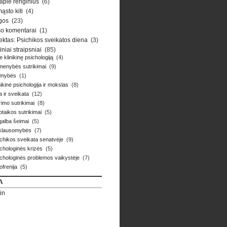
 apie renginius
(6)
ąsto kiti
(4)
gos
(23)
o komentarai
(1)
ektas: Psichikos sveikatos diena
(3)
iniai straipsniai
(85)
e klinikinę psichologiją
(4)
menybės sutrikimai
(9)
omybės
(1)
nikinė psichologija ir mokslas
(8)
a ir sveikata
(12)
imo sutrikimai
(8)
taikos sutrikimai
(5)
alba šeimai
(5)
iklausomybės
(7)
chikos sveikata senatvėje
(9)
chologinės krizės
(5)
chologinės problemos vaikystėje
(7)
ofrenija
(5)
A
in