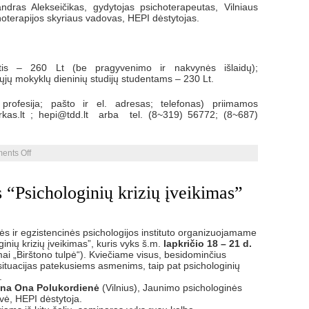
dras Alekseičikas, gydytojas psichoterapeutas, Vilniaus
hoterapijos skyriaus vadovas, HEPI dėstytojas.
is – 260 Lt (be pragyvenimo ir nakvynės išlaidų);
jų mokyklų dieninių studijų studentams – 230 Lt.
profesija; pašto ir el. adresas; telefonas) priimamos
rkas.lt ; hepi@tdd.lt arba tel. (8~319) 56772; (8~687)
on
ents Off
Praktinis
seminaras
“Įvadas
s “Psichologinių krizių įveikimas”
į
biblioterapiją”
s ir egzistencinės psichologijos instituto organizuojamame
nių krizių įveikimas”, kuris vyks š.m.
lapkričio 18 – 21 d.
mai „Birštono tulpė“). Kviečiame visus, besidominčius
 situacijas patekusiems asmenims, taip pat psichologinių
.
tina Ona Polukordienė
(Vilnius), Jaunimo psichologinės
vė, HEPI dėstytoja.