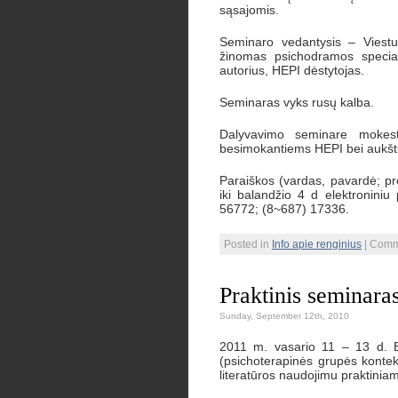
sąsajomis.
Seminaro vedantysis – Viestur
žinomas psichodramos special
autorius, HEPI dėstytojas.
Seminaras vyks rusų kalba.
Dalyvavimo seminare mokest
besimokantiems HEPI bei aukštų
Paraiškos (vardas, pavardė; pro
iki balandžio 4 d elektronini
56772; (8~687) 17336.
Posted in
Info apie renginius
|
Comm
Praktinis seminaras
Sunday, September 12th, 2010
2011 m. vasario 11 – 13 d. Bir
(psichoterapinės grupės kontek
literatūros naudojimu praktinia