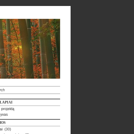
LAPIAI
 projektą
hyvas
MOS
ai
(30)