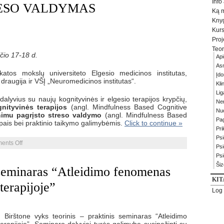
Info
RESO VALDYMAS
Ką m
Kny
Kurs
Proj
Teor
čio 17-18 d.
Api
As
atos mokslų universiteto Elgesio medicinos institutas,
Įd
 draugija ir VŠĮ „Neuromedicinos institutas“.
Kli
Lig
dalyvius su naujų kognityvinės ir elgesio terapijos krypčių,
Ner
nityvinės terapijos
(angl. Mindfulness Based Cognitive
Nuo
nimu pagrįsto streso valdymo
(angl. Mindfulness Based
Pag
pais bei praktinio taikymo galimybėmis.
Click to continue »
Pr
Psi
on
ents Off
Psi
KOGNITYVINĖS
Psi
IR
ELGESIO
Šiz
 seminaras “Atleidimo fenomenas
TERAPIJOS
NAUJOVĖS:
KIT
terapijoje”
ĮSISĄMONINIMU
Log 
PAGRĮSTA
KOGNITYVINĖ
TERAPIJA
IR
irštone vyks teorinis – praktinis seminaras “Atleidimo
ĮSISĄMONINIMU