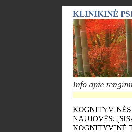
KLINIKINĖ P
Info apie rengini
KOGNITYVINĖS 
NAUJOVĖS: ĮSI
KOGNITYVINĖ T