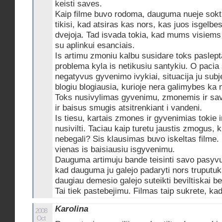
keisti saves.
Kaip filme buvo rodoma, dauguma nueje sokti n
tikisi, kad atsiras kas nors, kas juos isgelbes.
dvejoja. Tad isvada tokia, kad mums visiems 
su aplinkui esanciais.
Is artimu zmoniu kalbu susidare toks paslept
problema kyla is netikusiu santykiu. O paci
negatyvus gyvenimo ivykiai, situacija ju sub
blogiu blogiausia, kurioje nera galimybes ka 
Toks nusivylimas gyvenimu, zmonemis ir savim
ir baisus smugis atsitrenkiant i vandeni.
Is tiesu, kartais zmones ir gyvenimias tokie i
nusivilti. Taciau kaip turetu jaustis zmogus, k
nebegali? Sis klausimas buvo iskeltas filme. I
vienas is baisiausiu isgyvenimu.
Dauguma artimuju bande teisinti savo pasyvum
kad dauguma ju galejo padaryti nors truputuk
daugiau demesio galejo suteikti beviltiskai be
Tai tiek pastebejimu. Filmas taip sukrete, ka
Karolina
2008
Oct