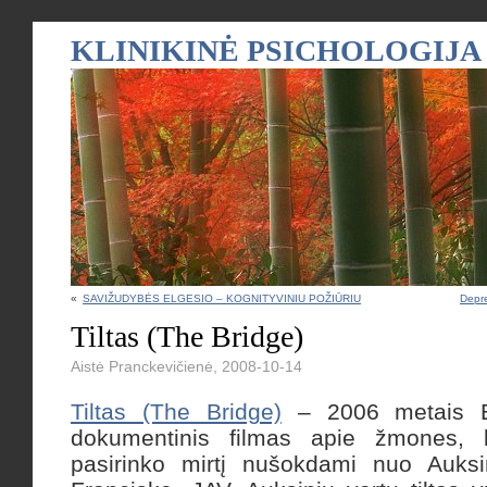
KLINIKINĖ PSICHOLOGIJA
«
SAVIŽUDYBĖS ELGESIO – KOGNITYVINIU POŽIŪRIU
Depre
Tiltas (The Bridge)
Aistė Pranckevičienė, 2008-10-14
Tiltas (The Bridge)
– 2006 metais Er
dokumentinis filmas apie žmones, 
pasirinko mirtį nušokdami nuo Auksi