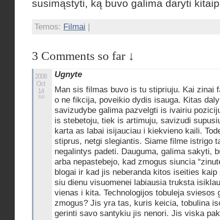
susimąstyti, ką buvo galima daryti kitaip
Temos:
Filmai
|
3 Comments so far ↓
Ugnyte
2008
Oct
Man sis filmas buvo is tu stipriuju. Kai zinai 
14
15:13
o ne fikcija, poveikio dydis isauga. Kitas dal
savizudybe galima pazvelgti is ivairiu poziciju
is stebetoju, tiek is artimuju, savizudi supusi
karta as labai isijauciau i kiekvieno kaili. To
stiprus, netgi slegiantis. Siame filme istrigo ta
negalintys padeti. Dauguma, galima sakyti, b
arba nepastebejo, kad zmogus siuncia “zinute
blogai ir kad jis neberanda kitos iseities kai
siu dienu visuomenei labiausia truksta isikl
vienas i kita. Technologijos tobuleja sviesos 
zmogus? Jis yra tas, kuris keicia, tobulina iso
gerinti savo santykiu jis nenori. Jis viska pak