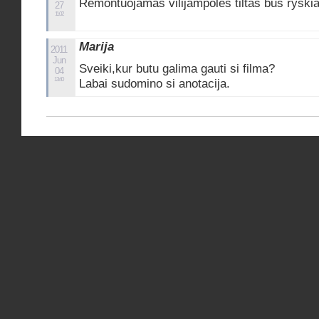
Remontuojamas vilijampoles tiltas bus ryski
27
11:02
Marija
2011
Jun
Sveiki,kur butu galima gauti si filma?
04
13:40
Labai sudomino si anotacija.