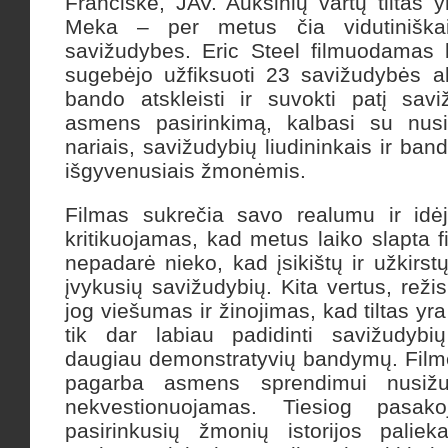
Franciske, JAV. Auksinių vartų tiltas y
Meka – per metus čia vidutiniška
savižudybes. Eric Steel filmuodamas
sugebėjo užfiksuoti 23 savižudybės ak
bando atskleisti ir suvokti patį sa
asmens pasirinkimą, kalbasi su nusi
nariais, savižudybių liudininkais ir band
išgyvenusiais žmonėmis.
Filmas sukrečia savo realumu ir idė
kritikuojamas, kad metus laiko slapta fil
nepadarė nieko, kad įsikištų ir užkirstų
įvykusių savižudybių. Kita vertus, reži
jog viešumas ir žinojimas, kad tiltas yr
tik dar labiau padidinti savižudybių 
daugiau demonstratyvių bandymų. Film
pagarba asmens sprendimui nusižud
nekvestionuojamas. Tiesiog pasak
pasirinkusių žmonių istorijos pali